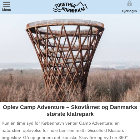
×
Menu
Ejerlogin
Find feriecenter på kort
Miniferie
Badeland
Weekendophold
Familieophold
Ferie for 2
Oplev Camp Adventure – Skovtårnet og Danmarks
største klatrepark
Kun én time syd for København venter Camp Adventure: en
naturskøn oplevelse for hele familien midt i Gisselfeld Klosters
bøgeskov. Gå op gennem det ikoniske Skovtårn og nyd en 360°