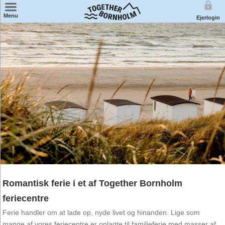
×
Menu
Ejerlogin
Find feriecenter på kort
Miniferie
Badeland
Weekendophold
Familieophold
Ferie for 2
Romantisk ferie i et af Together Bornholm
feriecentre
Ferie handler om at lade op, nyde livet og hinanden. Lige som
mange af vores feriecentre er oplagte til familieferie med masser af