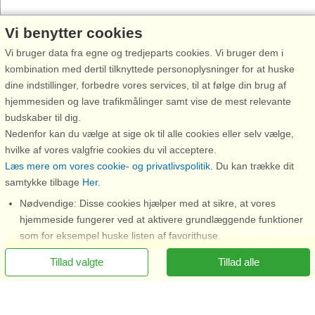
Vi benytter cookies
Vi bruger data fra egne og tredjeparts cookies. Vi bruger dem i
kombination med dertil tilknyttede personoplysninger for at huske
dine indstillinger, forbedre vores services, til at følge din brug af
hjemmesiden og lave trafikmålinger samt vise de mest relevante
budskaber til dig.
Nedenfor kan du vælge at sige ok til alle cookies eller selv vælge,
hvilke af vores valgfrie cookies du vil acceptere.
Læs mere om vores cookie- og privatlivspolitik
. Du kan trække dit
samtykke tilbage
Her
.
Nødvendige: Disse cookies hjælper med at sikre, at vores
hjemmeside fungerer ved at aktivere grundlæggende funktioner
Ring for at bestille
som for eksempel huske listen af favorithuse.
Funktionelle: Disse anvendes til at huske dine søgeindstillinger,
Tillad valgte
Tillad alle
f.eks. antal personer, husdyr, ankomstdato o.lign.
Statistisk: Disse giver mulighed for en bedre brugeroplevelse, da
vi så kan vide hvilke huse som er de mest interessante.